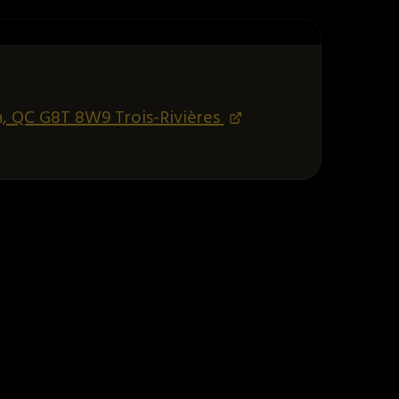
n, QC G8T 8W9 Trois-Rivières